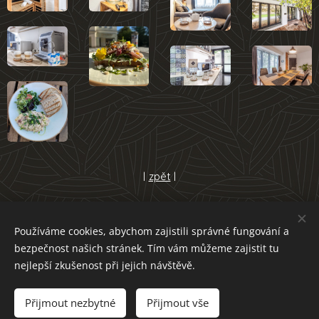
|
zpět
|
Používáme cookies, abychom zajistili správné fungování a
bezpečnost našich stránek. Tím vám můžeme zajistit tu
nejlepší zkušenost při jejich návštěvě.
Zámecká 2478/1, Krnov 794 01
+420 774 762 330 | +420 774 762 329
Přijmout nezbytné
Přijmout vše
Cookies
Obchodní podmínky